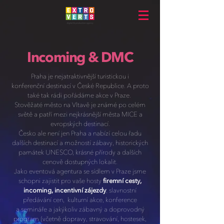
Incoming & DMC
Praha je nejatraktivnější turistickou i
konferenční destinací v České Republice. A proto
také tak rádi pořádáme akce v Praze.
Stověžaté město
na Vltavě je známé po celém
světě a patří mezi nejkrásnější města MICE a
evropských destinací.
Česko ale není jen Praha a nabízí celou řadu
dalších destinací a možností zábavy, historických
památek UNESCO, krásné přírody a dalších
cenově dostupných lokalit.
Jako eventová agentura se sídlem v Praze jsme
schopni zajistit pro vaše hosty
firemní cesty,
incoming, incentivní zájezdy
, slavnostní
předávání cen, kulturní akce, konference
a semináře a jakýkoliv zábavný a doprovodný
program (včetně dopravy, stravování, hostesek,