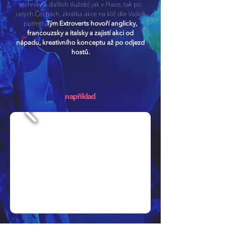
techniky a dalších služeb) jak v Praze, tak po
celých Čechách, zkrátka akce na klíč dle Vašich
potřeb.
Tým Extroverts hovoří anglicky,
francouzsky a italsky a zajistí akci od
nápadu, kreativního konceptu až po odjezd
hostů.
například