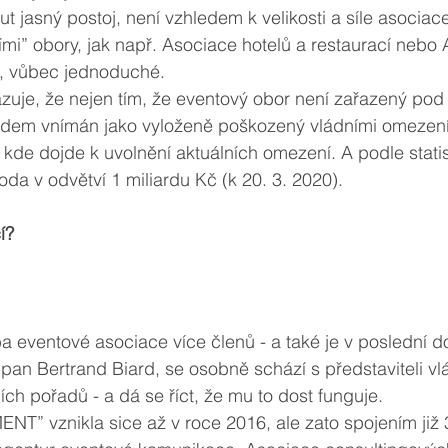
 jasný postoj, není vzhledem k velikosti a síle asociace
ími” obory, jak např. Asociace hotelů a restaurací nebo
í, vůbec jednoduché.  
azuje, že nejen tím, že eventový obor není zařazený pod 
 pádem vnímán jako vyloženě poškozený vládními omezení
kde dojde k uvolnění aktuálních omezení. A podle stati
da v odvětví 1 miliardu Kč (k 20. 3. 2020). 
í?
a eventové asociace více členů - a také je v poslední 
, pan Bertrand Biard, se osobně schází s představiteli vl
ích pořadů - a dá se říct, že mu to dost funguje.
” vznikla sice až v roce 2016, ale zato spojením již 3 