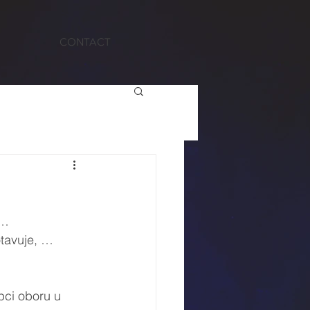
CONTACT
 …
tavuje, … 
pci oboru u 