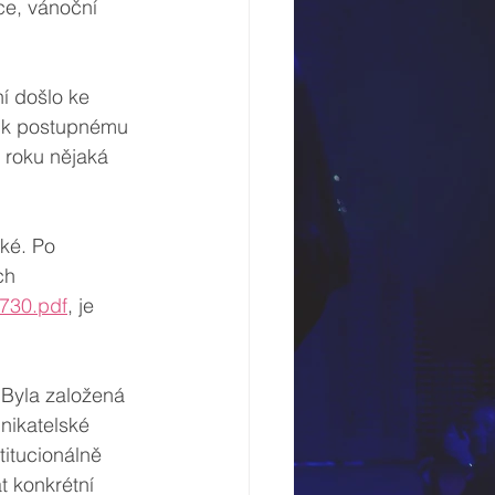
ce, vánoční 
í došlo ke 
o k postupnému 
e roku nějaká 
ké. Po 
ch 
54730.pdf
, je 
 Byla založená 
nikatelské 
titucionálně 
t konkrétní 