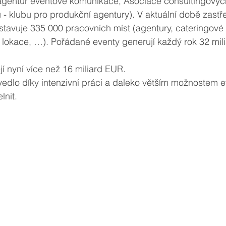
agentur eventové komunikace, Asociace consultingovýc
 - klubu pro produkční agentury). V aktuální době zastř
stavuje 335 000 pracovních míst (agentury, cateringové f
 lokace, …). Pořádané eventy generují každý rok 32 mil
 
jí nyní více než 16 miliard EUR. 
edlo díky intenzivní práci a daleko větším možnostem e
lnit.