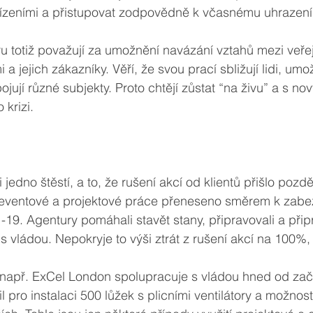
řízeními a přistupovat zodpovědně k včasnému uhrazení
ru totiž považují za umožnění navázání vztahů mezi veř
 a jejich zákazníky. Věří, že svou prací sbližují lidi, umo
ojují různé subjekty. Proto chtějí zůstat “na živu” a s n
 krizi.
 jedno štěstí, a to, že rušení akcí od klientů přišlo pozdě
 eventové a projektové práce přeneseno směrem k zabe
19. Agentury pomáhali stavět stany, připravovali a přip
 s vládou. Nepokryje to výši ztrát z rušení akcí na 100%
např. ExCel London spolupracuje s vládou hned od zač
l pro instalaci 500 lůžek s plicními ventilátory a možností 