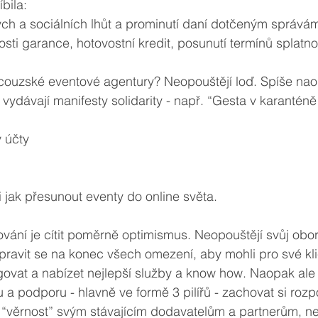
bila: 
ch a sociálních lhůt a prominutí daní dotčeným správá
sti garance, hotovostní kredit, posunutí termínů splatno
ncouzské eventové agentury? Neopouštějí loď. Spíše nao
vydávají manifesty solidarity - např. “Gesta v karantén
y účty
 jak přesunout eventy do online světa.
ipravit se na konec všech omezení, aby mohli pro své kl
govat a nabízet nejlepší služby a know how. Naopak ale
itu a podporu - hlavně ve formě 3 pilířů - zachovat si roz
 “věrnost” svým stávajícím dodavatelům a partnerům, ne