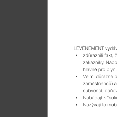
LÉVÉNEMENT vydával
zdůraznili fakt
zákazníky. Naopa
hlavně pro plynu
Velmi důrazně p
zaměstnanců) a 
subvencí, daňový
Nabádají k “soli
Nazývají to mobi