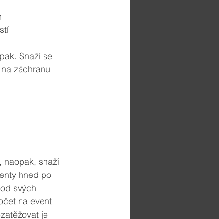
m
stí
pak. Snaží se 
ě na záchranu 
ienty hned po 
 od svých 
počet na event 
zatěžovat je 