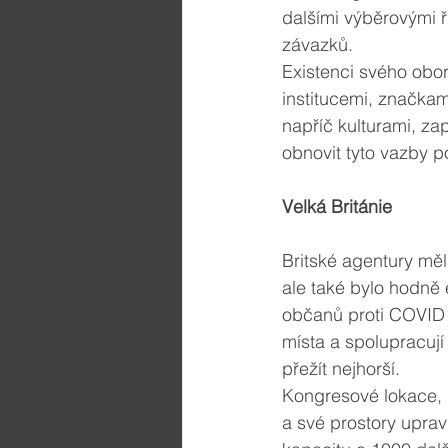
dalšími výběrovými 
závazků. 
Existenci svého obo
institucemi, značkami
napříč kulturami, zap
obnovit tyto vazby po
Velká Británie
Britské agentury měli
ale také bylo hodně
občanů proti COVID -
místa a spolupracují
přežít nejhorší. 
Kongresové lokace, 
a své prostory upravi