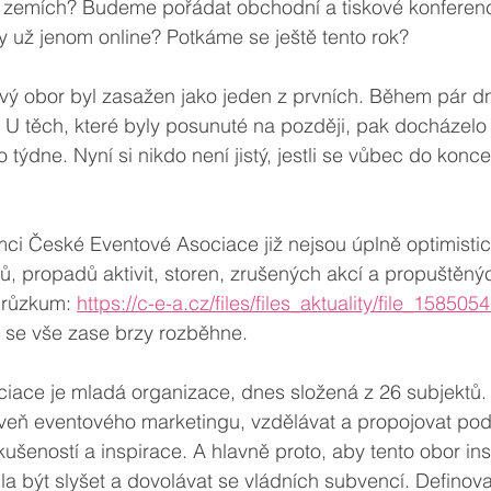
ch zemích? Budeme pořádat obchodní a tiskové konferen
ly už jenom online? Potkáme se ještě tento rok? 
ový obor byl zasažen jako jeden z prvních. Během pár dn
. U těch, které byly posunuté na později, pak docházel
týdne. Nyní si nikdo není jistý, jestli se vůbec do konc
ci České Eventové Asociace již nejsou úplně optimistic
ků, propadů aktivit, storen, zrušených akcí a propuštěný
průzkum: 
https://c-e-a.cz/files/files_aktuality/file_15850
e se vše zase brzy rozběhne. 
iace je mladá organizace, dnes složená z 26 subjektů.
oveň eventového marketingu, vzdělávat a propojovat pod
kušeností a inspirace. A hlavně proto, aby tento obor ins
hla být slyšet a dovolávat se vládních subvencí. Definova