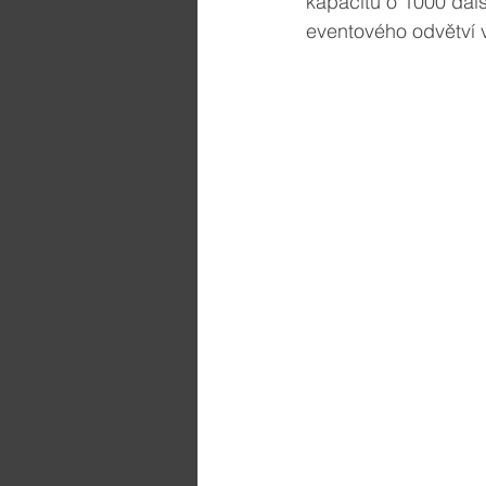
kapacitu o 1000 další
eventového odvětví v