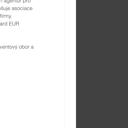
h agentur pro 
ešuje asociace 
irmy, 
iard EUR 
ventový obor a 