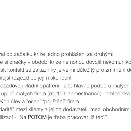
 od začátku krize jedno prohlášení za druhým:
, že si značky v období krize nemohou dovolit nekomuniko
k kontakt se zákazníky je velmi důležitý pro zmírnění d
lejší rozjezd po jejím skončení. 
ožadovali vládní opatření - a to hlavně podporu malých f
úplně malých firem (do 10 ti zaměstnanců) - z hlediska 
ch úlev a řešení “pojištění” firem
daritě” mezi klienty a jejich dodavateli, mezi obchodními
lizací - “Na 
POTOM
 je třeba pracovat již teď.”