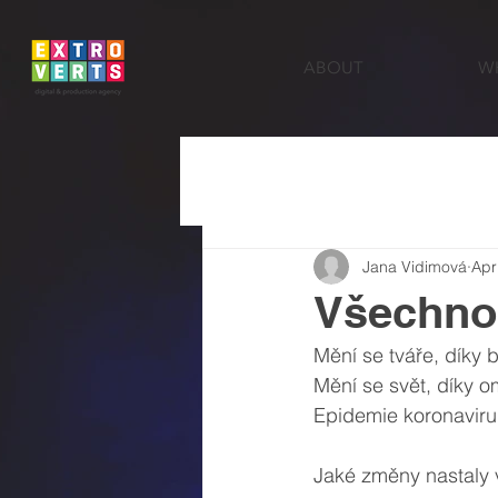
ABOUT
W
Jana Vidimová
Apr
Všechno 
Mění se tváře, díky
Mění se svět, díky o
Epidemie koronaviru
Jaké změny nastaly v