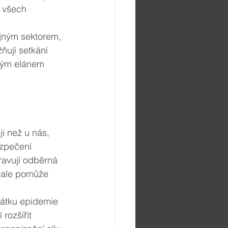
 všech 
ejným sektorem, 
žňují setkání 
ovým elánem 
ji než u nás, 
zpečení 
ravují odběrná 
, ale pomůže 
átku epidemie 
rozšířit 