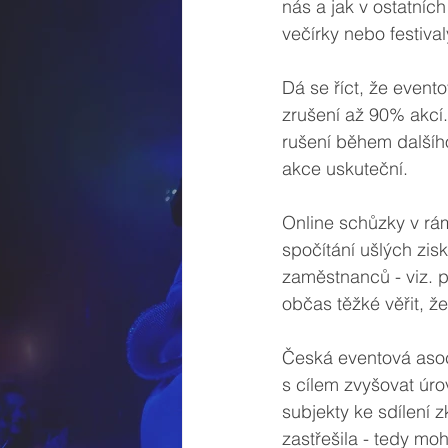
nás a jak v ostatní
večírky nebo festiva
Dá se říct, že event
zrušení až 90% akcí
rušení během dalšího 
akce uskuteční. 
Online schůzky v rám
spočítání ušlých zis
zaměstnanců - viz. 
občas těžké věřit, ž
Česká eventová asoc
s cílem zvyšovat úr
subjekty ke sdílení z
zastřešila - tedy mo