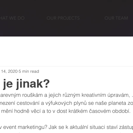
HAT WE DO
OUR PROJECTS
OUR TEAM
 14, 2020
5 min read
je jinak?
 barevným rouškám a jejich různým kreativním úpravám,
mezení cestování a výfukových plynů se naše planeta zo
 mění hodně věcí a to v dost krátkém časovém období.
 event marketingu? Jak se k aktuální situaci staví zástu