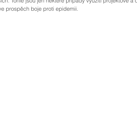
ch. Tohle jsou jen některé případy využití projektové a o
e prospěch boje proti epidemii. 