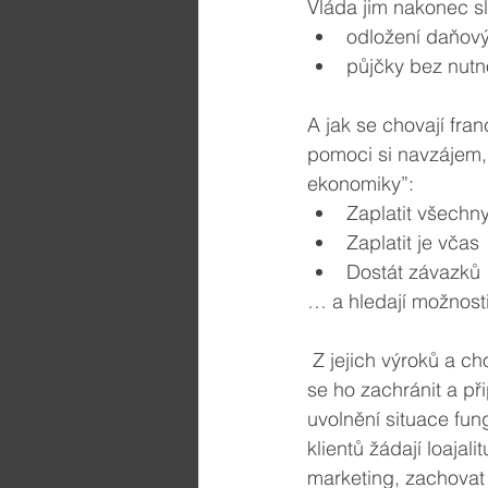
Vláda jim nakonec slí
odložení daňový
půjčky bez nutno
A jak se chovají fra
pomoci si navzájem, 
ekonomiky”:
Zaplatit všechn
Zaplatit je včas
Dostát závazků
… a hledají možnosti
 Z jejich výroků a chování je cítit poměrně optimismus. Neopouštějí svůj obor, naopak, snaží 
se ho zachránit a př
uvolnění situace fun
klientů žádají loajal
marketing, zachovat