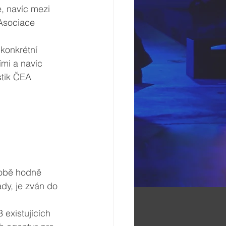
, navíc mezi 
 Asociace 
konkrétní 
mi a navíc 
stik ČEA 
době hodně 
ády, je zván do 
existujících 