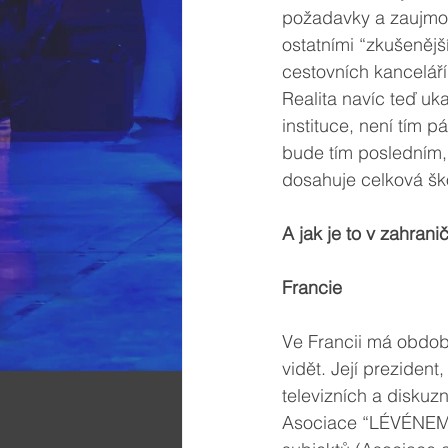
požadavky a zaujmout
ostatními “zkušenějš
cestovních kancelář
Realita navíc teď uk
instituce, není tím
bude tím posledním, 
dosahuje celková ško
A jak je to v zahranič
Francie
Ve Francii má obdob
vidět. Její prezident
televizních a diskuzn
Asociace “LÉVÉNEMENT