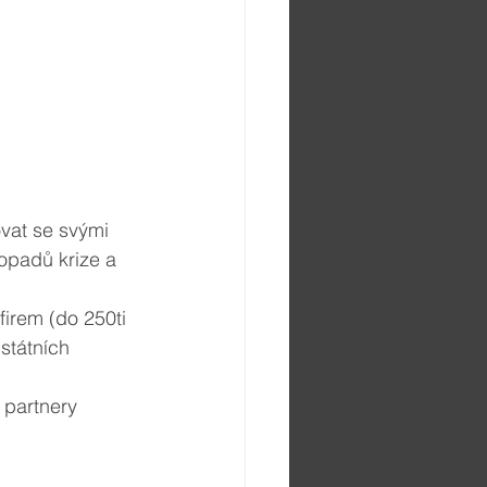
vat se svými 
opadů krize a 
irem (do 250ti 
státních 
 partnery