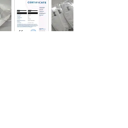
m.
 platným certifikátem, běžně
elným drátkem směrem nahoru.
í stranou k obličeji a vnější
edy vnitřní vrstvy masky.