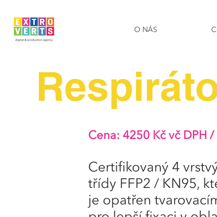
O NÁS
C
Respirát
Cena: 4250
Kč vč DPH /
Certifikovaný 4 vrstvý
třídy FFP2 / KN95, kt
je opatřen tvarovac