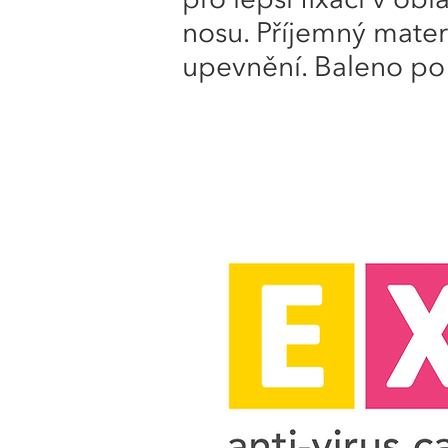
pro lepší fixaci v obl
nosu. Příjemný mater
upevnění. Baleno po 