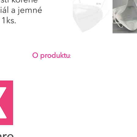
asti kořene
iál a jemné
1ks.
O produktu
:
Cena je včetně DPH / 50 ks.
Certifikované respirátory FFP2, 4 vrstvy, sklade
Specifikace:
Třída ochrany: KN95 ("odpovídá" FFP2)
Stupeň filtrace: ≥ 95%
Respirátor je jednorázová ochranná pomůcka s
určena na 8 hodinové použití.
Použití:
- Respirátor uchopte za oba konce, tvarovat
- Ujistěte se, že masku nasazujete správně vnitřn
směrem ven. Nedotýkejte se obličejové strany, t