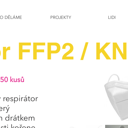
O DĚLÁME
PROJEKTY
LIDI
or FFP2 / K
 50 kusů
 respirátor
erý
ím drátkem