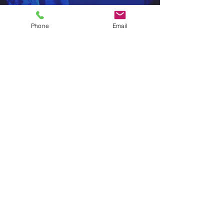
OFFICE
Phone
Email
Extroverts s.r.o.
Boudníkova 2538/13
Dock in Five
Scott.Weber, 5.patro
Praha 8, 180 00
Czech Republic
SPOLUPRÁCE
Lenka Halásová
lenka@extroverts.cz
+420 776 788 266