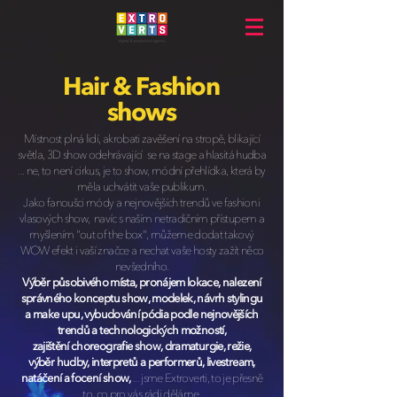
Hair & Fashion
shows
Místnost plná lidí, akrobati zavěšení na stropě, blikající
světla, 3D show odehrávající se na stage a hlasitá hudba
... ne, to není cirkus, je to show, módní přehlídka, která by
měla uchvátit vaše publikum.
Jako fanoušci módy a nejnovějších trendů ve fashion i
vlasových show, navíc s naším netradičním přístupem a
myšlením "out of the box", můžeme dodat takový
WOW efekt i vaší značce a nechat vaše hosty zažít něco
nevšedního.
Výběr působivého místa, pronájem lokace, nalezení
správného konceptu show, modelek, návrh stylingu
a make upu, vybudování pódia podle nejnovějších
trendů a technologických možností,
zajištění choreografie show, dramaturgie, režie,
výběr hudby, interpretů a performerů, livestream,
natáčení a focení show,
... jsme Extroverti, to je přesně
to, co pro vás rádi děláme.