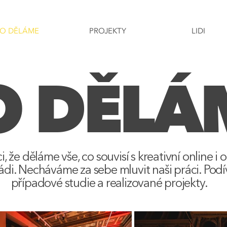
O DĚLÁME
PROJEKTY
LIDI
O DĚLÁ
, že děláme vše, co souvisí s kreativní online i 
di. Necháváme za sebe mluvit naši práci. Podív
případové studie a realizované projekty.