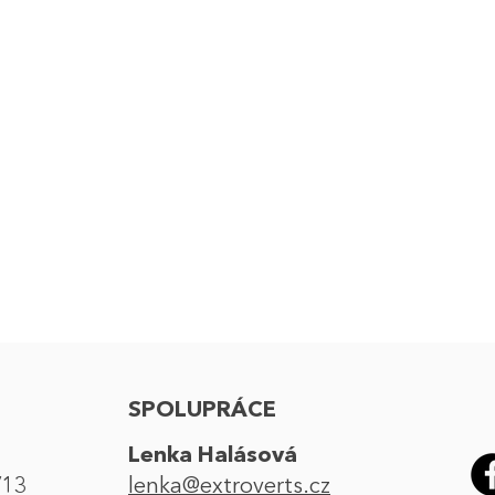
Foto produkce
Produkce videa
uální akce a streamy
Digitální kampan
akce pro zaměstnance
Festivals and Roadsh
e značek a vzorkování
Konference a kong
Teambuildingy a ško
, VIP a kadeřnické akce
SPOLUPRÁCE
Lenka Halásová
/13
lenka@extroverts.cz