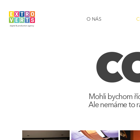
O NÁS
C
C
Mohli bychom říci
Ale nemáme to rá