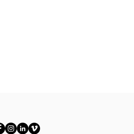
ě
ows
resy
lení