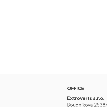
Virt
B2I a 
Aktivac
Live show
OFFICE
Extroverts s.r.o.
Boudníkova 2538